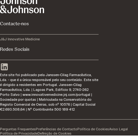
Contacte-nos
J&J Innovative Medicine
Redes Sociais
Este site foi publicado pela Janssen-Cilag Farmacêutica,
Lda. - que é a única responsável pelo seu conteúdo. Este site
é dirigido a residentes em Portugal. Janssen-Cilag
Farmacêutica, Lda. | Lagoas Park, Edifício 9, 2740-262
Porto Salvo | www.innovativemedicine.jnj.com/portugal |
Sociedade por quotas | Matriculada na Conservatória do
Registo Comercial de Oeiras, sob nº 10576 | Capital Social
€2.693.508,64 | Nº Contribuinte 500 189 412
Perguntas Frequentes
Preferências de Contacto
Política de Cookies
Aviso Legal
Política de Privacidade
Definição de Cookies