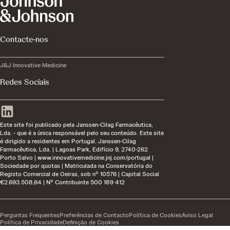
Contacte-nos
J&J Innovative Medicine
Redes Sociais
Este site foi publicado pela Janssen-Cilag Farmacêutica,
Lda. - que é a única responsável pelo seu conteúdo. Este site
é dirigido a residentes em Portugal. Janssen-Cilag
Farmacêutica, Lda. | Lagoas Park, Edifício 9, 2740-262
Porto Salvo | www.innovativemedicine.jnj.com/portugal |
Sociedade por quotas | Matriculada na Conservatória do
Registo Comercial de Oeiras, sob nº 10576 | Capital Social
€2.693.508,64 | Nº Contribuinte 500 189 412
Perguntas Frequentes
Preferências de Contacto
Política de Cookies
Aviso Legal
Política de Privacidade
Definição de Cookies