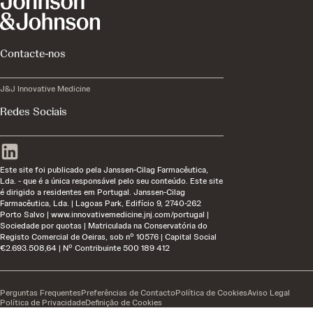
Contacte-nos
J&J Innovative Medicine
Redes Sociais
Este site foi publicado pela Janssen-Cilag Farmacêutica,
Lda. - que é a única responsável pelo seu conteúdo. Este site
é dirigido a residentes em Portugal. Janssen-Cilag
Farmacêutica, Lda. | Lagoas Park, Edifício 9, 2740-262
Porto Salvo | www.innovativemedicine.jnj.com/portugal |
Sociedade por quotas | Matriculada na Conservatória do
Registo Comercial de Oeiras, sob nº 10576 | Capital Social
€2.693.508,64 | Nº Contribuinte 500 189 412
Perguntas Frequentes
Preferências de Contacto
Política de Cookies
Aviso Legal
Política de Privacidade
Definição de Cookies